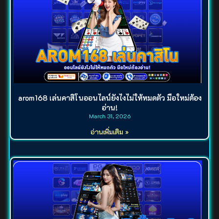
arom168 เล่นคาสิโนออนไลน์ยังไงไม่ให้หมดตัว มือใหม่ต้อง
อ่าน!
March 31, 2026
อ่านเพิ่มเติม »