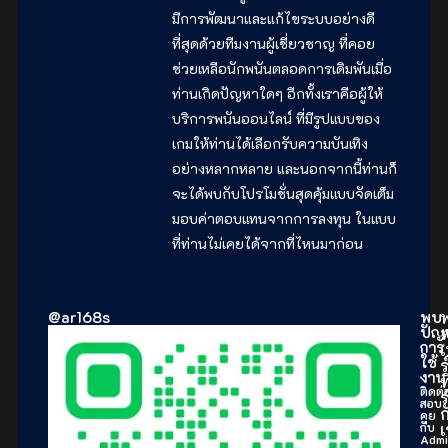
มีการพัฒนาและแก้ไขระบบอย่างดี
ที่สุดด้วยทีมงานผู้เชี่ยวชาญ ที่คอย
ช่วยเหลือนักพนันตลอดการเดิมพันเมื่อ
ท่านเกิดปัญหาใดๆ อีกทั้งเราคือผู้ให้
บริการพนันออนไลน์ ที่มีรูปแบบของ
เกมให้ท่านได้เลือกรับความบันเทิง
อย่างหลากหลาย และนอกจากนี้ท่านก็
จะได้พบกับโปรโมชั่นสุดคุ้มแบบจัดเต็ม
มอบค่าตอบแทนจากการลงทุน ในแบบ
ที่ท่านไม่เคยได้จากที่ไหนมาก่อน
@ar168s
พบ
พ
ปัญ
การ
ใช้
ร
งาน
ที
ติดต่
ร
สอบ
ก
คุย
กับ
เ
Admi