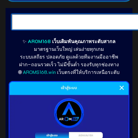
AROM168
✨
เว็บเดิมพันคุณภาพระดับสากล
มาตรฐานเว็บใหญ่ เล่นง่ายทุกเกม
ระบบเสถียร ปลอดภัย ดูแลด้วยทีมงานมืออาชีพ
ฝาก–ถอนรวดเร็ว ไม่มีขั้นต่ำ รองรับทุกช่องทาง
AROMS168.win
🌐
เว็บตรงที่ให้บริการเหนือระดับ