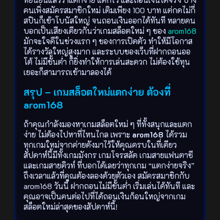
คนเพิ่งสมัครสมาชิกใหม่ เติมเพียง 100 บาท แต่กดไม่กี่
สปินก็เข้าโบนัสใหญ่ จนถอนเงินออกได้ทันที หลายคน
บอกเป็นเสียงเดียวกันว่าเกมสล็อตใหม่ ๆ ของ
arom168
มักจะใจดีในช่วงแรก ๆ ของการเปิดตัว ทำให้มีโอกาส
ได้รางวัลใหญ่สูงมาก และระบบของเว็บที่ฝากถอนออ
โต้ ไม่มีขั้นต่ำ ก็ยิ่งทำให้การเล่นสะดวก ไม่ต้องใช้ทุน
เยอะก็สามารถเข้ามาลองได้
สรุป – เกมสล็อตใหม่แตกง่าย ต้องที่
arom168
ถ้าคุณกำลังมองหาเกมสล็อตใหม่ ๆ ที่ทั้งสนุกและแตก
ง่าย ไม่ต้องไปหาที่ไหนไกล เพราะ
arom168
ได้รวม
ทุกเกมใหม่จากค่ายดังมาไว้ให้คุณครบในที่เดียว
สัปดาห์นี้มีทั้งเกมมังกร เกมโจรสลัด เกมสายแฟนตาซี
และเกมสายคิวท์ ที่บอกได้เลยว่าทุกเกม “แตกง่ายจริง”
ถึงเวลาแล้วที่คุณต้องลองด้วยตัวเอง สมัครสมาชิกกับ
arom168 วันนี้ ฝากถอนไม่มีขั้นต่ำ เริ่มเล่นได้ทันที และ
คุณอาจเป็นคนต่อไปที่ได้ถอนเงินก้อนใหญ่จากเกม
สล็อตใหม่ล่าสุดของสัปดาห์นี้!