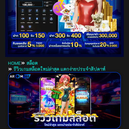
HOME
สล็อต
รีวิวเกมสล็อตใหม่ล่าสุด แตกง่ายประจำสัปดาห์