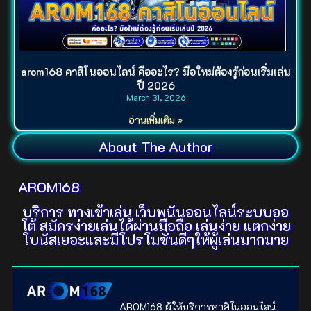
arom168 คาสิโนออนไลน์ คืออะไร? มือใหม่ต้องรู้ก่อนเริ่มเล่น
ปี 2026
March 31, 2026
อ่านเพิ่มเติม »
About The Author
AROM168
บริการ ทางเข้าเล่น เว็บพนันออนไลน์ระบบออ
โต้ สมัครง่ายเล่นได้ผ่านมือถือ เล่นง่าย แตกง่าย
โบนัสเยอะและมีโปรโมชั่นดีๆให้ผู้เล่นมากมาย
AROM168 ผู้ให้บริการคาสิโนออนไลน์