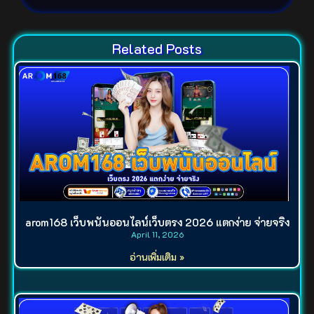
Related Posts
arom168 เว็บพนันออนไลน์เว็บตรง 2026 แตกง่าย จ่ายจริง
April 11, 2026
อ่านเพิ่มเติม »