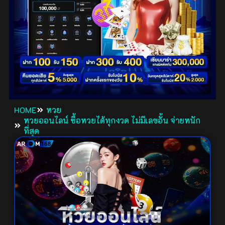
HOME
หวย
หวยออนไลน์ ซื้อหวยได้ทุกงวด ไม่มีเลขอั้น จ่ายหนัก
ที่สุด