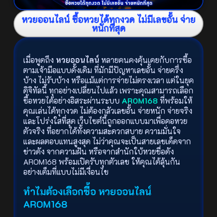
หวยออนไลน์ ซื้อหวยได้ทุกงวด ไม่มีเลขอั้น จ่าย
หนักที่สุด
เมื่อพูดถึง
หวยออนไลน์
หลายคนคงคุ้นเคยกับการซื้อ
ตามเจ้ามือแบบดั้งเดิม ที่มักมีปัญหาเลขอั้น จ่ายครึ่ง
บ้าง ไม่รับบ้าง หรือแม้แต่การจ่ายไม่ตรงเวลา แต่ในยุค
ดิจิทัลนี้ ทุกอย่างเปลี่ยนไปแล้ว เพราะคุณสามารถเลือก
ซื้อหวยได้อย่างอิสระผ่านระบบ
AROM168
ที่พร้อมให้
คุณเล่นได้ทุกงวด ไม่ต้องกลัวเลขอั้น จ่ายหนัก จ่ายจริง
และโปร่งใสที่สุด เว็บไซต์นี้ถูกออกแบบมาเพื่อคอหวย
ตัวจริง ที่อยากได้ทั้งความสะดวกสบาย ความมั่นใจ
และผลตอบแทนสูงสุด ไม่ว่าคุณจะเป็นสายเลขเด็ดจาก
ข่าวดัง จากความฝัน หรือจากสำนักใบ้หวยชื่อดัง
AROM168 พร้อมเปิดรับทุกตัวเลข ให้คุณได้ลุ้นกัน
อย่างเต็มที่แบบไม่มีเงื่อนไข
ทำไมต้องเลือกซื้อ หวยออนไลน์
AROM168