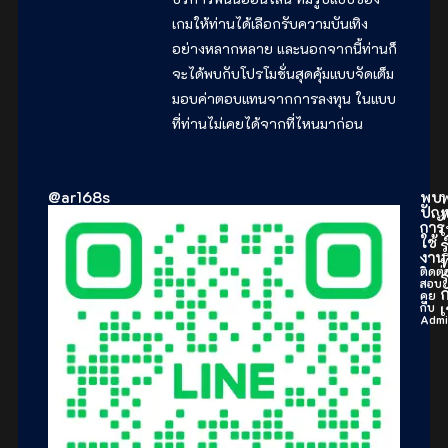
เกมให้ท่านได้เลือกรับความบันเทิง
อย่างหลากหลาย และนอกจากนี้ท่านก็
จะได้พบกับโปรโมชั่นสุดคุ้มแบบจัดเต็ม
มอบค่าตอบแทนจากการลงทุน ในแบบ
ที่ท่านไม่เคยได้จากที่ไหนมาก่อน
@ar168s
พบ
พ
ปัญ
การ
ใช้
ร
งาน
ที
ติดต่
ร
สอบ
ก
คุย
กับ
เ
Admi