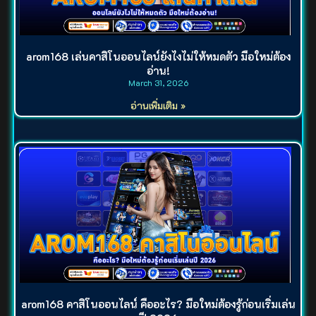
arom168 เล่นคาสิโนออนไลน์ยังไงไม่ให้หมดตัว มือใหม่ต้อง
อ่าน!
March 31, 2026
อ่านเพิ่มเติม »
arom168 คาสิโนออนไลน์ คืออะไร? มือใหม่ต้องรู้ก่อนเริ่มเล่น