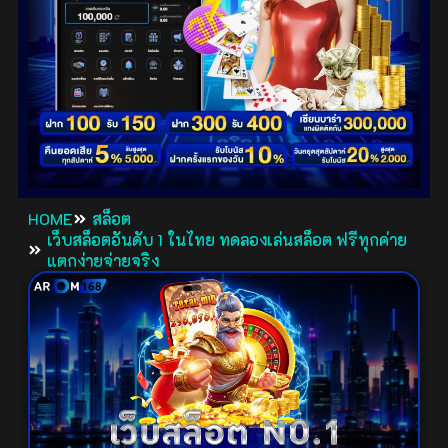
HOME
สล็อต
เว็บสล็อตอันดับ 1 ในไทย ทดลองเล่นสล็อต ฟรีทุกค่าย
แตกง่ายจ่ายจริง