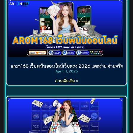
arom168 เว็บพนันออนไลน์เว็บตรง 2026 แตกง่าย จ่ายจริง
April 11, 2026
อ่านเพิ่มเติม »