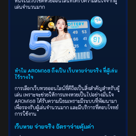
หนึ่งในเว็บไซต์หวยออนไลน์ที่ได้รับความสนใจจากผู้
เล่นจำนวนมาก
ทำไม AROM168 ถึงเป็น เว็บหวยจ่ายจริง ที่ผู้เล่น
ไว้วางใจ
การเลือกเว็บหวยออนไลน์ที่ดีถือเป็นสิ่งสำคัญสำหรับผู้
เล่น เพราะจะช่วยให้การแทงหวยเป็นไปอย่างมั่นใจ
AROM168 ได้รับความนิยมเพราะมีระบบที่พัฒนามา
เพื่อรองรับผู้เล่นจำนวนมาก และมีบริการที่ตอบโจทย์
การใช้งาน
เว็บหวย จ่ายจริง อัตราจ่ายคุ้มค่า