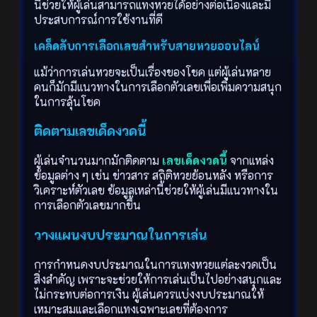
นี้ช่วยให้ผู้เล่นสามารถแทงหวยได้อย่างต่อเนื่องและมี
ประสบการณ์การใช้งานที่ดี
เคล็ดลับการเลือกเลขสำหรับสายหวยออนไลน์
แม้ว่าการเล่นหวยจะเป็นเรื่องของโชค แต่ผู้เล่นหลาย
คนก็มักมีแนวทางในการเลือกตัวเลขเพื่อเพิ่มความสนุก
ในการลุ้นโชค
ติดตามเลขเด็ดงวดนี้
ผู้เล่นจำนวนมากมักติดตาม
เลขเด็ดงวดนี้
จากแหล่ง
ข้อมูลต่าง ๆ เช่น ข่าวสาร สถิติหวยย้อนหลัง หรือการ
วิเคราะห์ตัวเลข ข้อมูลเหล่านี้ช่วยให้ผู้เล่นมีแนวทางใน
การเลือกตัวเลขมากขึ้น
วางแผนงบประมาณในการเล่น
การกำหนดงบประมาณในการแทงหวยแต่ละงวดเป็น
สิ่งสำคัญ เพราะจะช่วยให้การเล่นเป็นไปอย่างสนุกและ
ไม่กระทบต่อการเงิน ผู้เล่นควรแบ่งงบประมาณให้
เหมาะสมและเลือกแทงเฉพาะเลขที่ต้องการ