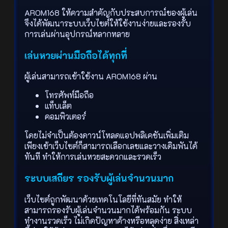
AROM168 ให้ความสำคัญกับประสบการณ์ของผู้เล่น
จึงได้พัฒนาระบบเว็บไซต์ให้ใช้งานง่ายและรองรับ
การเล่นผ่านอุปกรณ์หลากหลาย
เล่นหวยผ่านมือถือได้ทุกที่
ผู้เล่นสามารถเข้าใช้งาน AROM168 ผ่าน
โทรศัพท์มือถือ
แท็บเล็ต
คอมพิวเตอร์
โดยไม่จำเป็นต้องดาวน์โหลดแอปพลิเคชันเพิ่มเติม
เพียงเข้าเว็บไซต์ก็สามารถเลือกเลขและวางเดิมพันได้
ทันที ทำให้การเล่นหวยสะดวกและรวดเร็ว
ระบบเสถียร รองรับผู้เล่นจำนวนมาก
เว็บไซต์ถูกพัฒนาด้วยเทคโนโลยีที่ทันสมัย ทำให้
สามารถรองรับผู้เล่นจำนวนมากได้พร้อมกัน ระบบ
ทำงานรวดเร็ว ไม่เกิดปัญหาค้างหรือหลุดง่าย สิ่งเหล่า