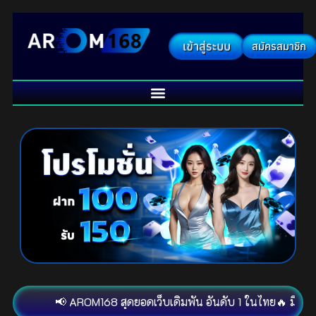
content
เข้าสู่ระบบ
สมัครสมาชิก
📢 AROM168 สุดยอดเว็บเดิมพัน อันดับ 1 ในไทย🔥 มีครบจบที่นี่ที