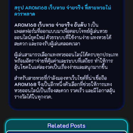
สรุป AROM168 เว็บหวย จ่ายจริง ที่สายหวยไม่
ควรพลาด
AROM168 เว็บหวย จ่ายจริง อันดับ 1
เป็น
แพลตฟอร์มที่ออกแบบมาเพื่อตอบโจทย์ผู้เล่นหวย
ออนไลน์ยุคใหม่ ด้วยระบบที่ใช้งานง่าย แทงหวยได้
สะดวก และรองรับผู้เล่นตลอดเวลา
ผู้เล่นสามารถเลือกแทงหวยออนไลน์ได้ครบทุกประเภท
พร้อมอัตราจ่ายที่คุ้มค่าและระบบที่เสถียร ทำให้การ
ลุ้นโชคในแต่ละงวดเป็นเรื่องง่ายและสนุกมากขึ้น
สำหรับสายหวยที่กำลังมองหาเว็บไซต์ที่น่าเชื่อถือ
AROM168
จึงเป็นอีกหนึ่งตัวเลือกที่ช่วยให้การแทง
หวยออนไลน์เป็นเรื่องสะดวก รวดเร็ว และมีโอกาสลุ้น
รางวัลได้ในทุกงวด.
Related Posts