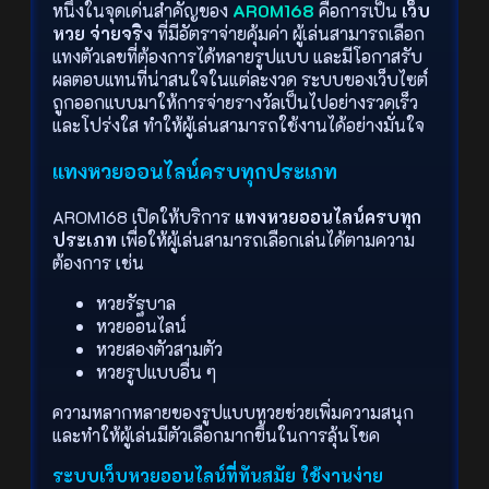
หนึ่งในจุดเด่นสำคัญของ
AROM168
คือการเป็น
เว็บ
หวย จ่ายจริง
ที่มีอัตราจ่ายคุ้มค่า ผู้เล่นสามารถเลือก
แทงตัวเลขที่ต้องการได้หลายรูปแบบ และมีโอกาสรับ
ผลตอบแทนที่น่าสนใจในแต่ละงวด ระบบของเว็บไซต์
ถูกออกแบบมาให้การจ่ายรางวัลเป็นไปอย่างรวดเร็ว
และโปร่งใส ทำให้ผู้เล่นสามารถใช้งานได้อย่างมั่นใจ
แทงหวยออนไลน์ครบทุกประเภท
AROM168 เปิดให้บริการ
แทงหวยออนไลน์ครบทุก
ประเภท
เพื่อให้ผู้เล่นสามารถเลือกเล่นได้ตามความ
ต้องการ เช่น
หวยรัฐบาล
หวยออนไลน์
หวยสองตัวสามตัว
หวยรูปแบบอื่น ๆ
ความหลากหลายของรูปแบบหวยช่วยเพิ่มความสนุก
และทำให้ผู้เล่นมีตัวเลือกมากขึ้นในการลุ้นโชค
ระบบเว็บหวยออนไลน์ที่ทันสมัย ใช้งานง่าย