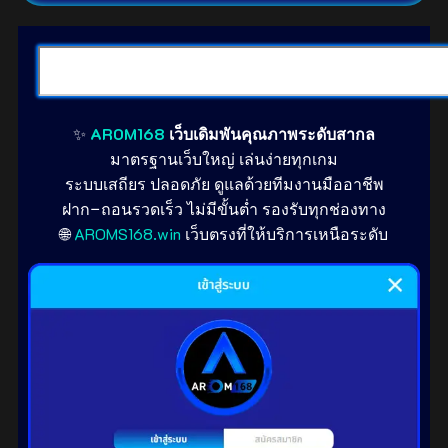
AROM168
✨
เว็บเดิมพันคุณภาพระดับสากล
มาตรฐานเว็บใหญ่ เล่นง่ายทุกเกม
ระบบเสถียร ปลอดภัย ดูแลด้วยทีมงานมืออาชีพ
ฝาก–ถอนรวดเร็ว ไม่มีขั้นต่ำ รองรับทุกช่องทาง
AROMS168.win
🌐
เว็บตรงที่ให้บริการเหนือระดับ