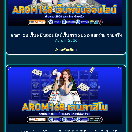
arom168 เว็บพนันออนไลน์เว็บตรง 2026 แตกง่าย จ่ายจริง
April 11, 2026
อ่านเพิ่มเติม »