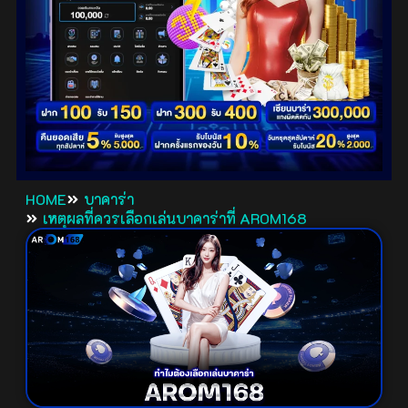
HOME
บาคาร่า
เหตุผลที่ควรเลือกเล่นบาคาร่าที่ AROM168