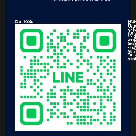
@ar168s
พบ
พ
ปัญ
การ
ใช้
ร
งาน
ที
ติดต่
ร
สอบ
ก
คุย
กับ
เ
Admi