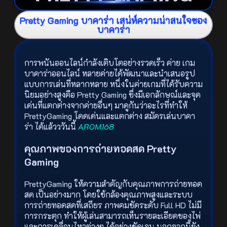
Pretty Gaming บาคาร่า เสน่ห์ความน่าสนใจของ
บาคาร่า
การพนันออนไลน์กำลังเติบโตอย่างรวดเร็ว ค่าย เกม
บาคาร่าออนไลน์ หลายค่ายได้พัฒนาและนำเสนอรูป
แบบการเล่นที่หลากหลาย หนึ่งในค่ายเกมที่ได้รับความ
นิยมอย่างสูงคือ Pretty Gaming ซึ่งมีเอกลักษณ์และจุด
เด่นที่แตกต่างจากค่ายอื่นๆ มาดูกันว่าอะไรที่ทำให้
PrettyGaming โดดเด่นและแตกต่าง สมัครเล่นบาคา
ร่า ได้แล้วววันนี้
AROM168
คุณภาพของการถ่ายทอดสด Pretty
Gaming
PrettyGaming ให้ความสำคัญกับคุณภาพการถ่ายทอด
สด เป็นอย่างมาก โดยใช้กล้องคุณภาพสูงและระบบ
การถ่ายทอดสดที่เสถียร ภาพคมชัดระดับ Full HD ไม่มี
การกระตุก ทำให้ผู้เล่นสามารถเห็นรายละเอียดของไพ่
และการเคลื่อนไหวต่างๆ ได้อย่างชัดเจน นอกจากนี้ยัง